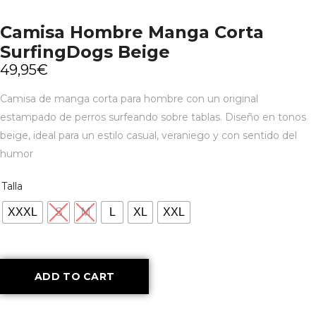
Camisa Hombre Manga Corta
SurfingDogs Beige
49,95
€
Camisa de manga corta para hombre con un original
estampado de perros surfeando sobre tablas. Diseño en tonos
beige, ideal para un estilo casual, veraniego y con sentido del
humor
Talla
XXXL
S
M
L
XL
XXL
ADD TO CART