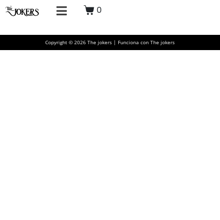
0
Copyright © 2026 The jokers | Funciona con The jokers