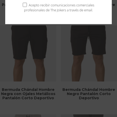
Pantalón Chándal Hombre
Pantalón Chándal Hombre
Acepto recibir comunicaciones comerciales
Gris Marengo Básico
Gris Claro Básico
profesionales de The Jokers a través de email.
We will never spam you, unsubscribe anytime.
Bermuda Chándal Hombre
Bermuda Chándal Hombre
Negra con Ojales Metálicos
Negro Pantalón Corto
Pantalón Corto Deportivo
Deportivo