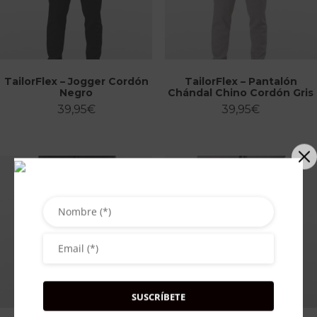
TailorFlex – Jogger Cordón
TailorFlex – Pantalón
Negro
Chándal Chino Cordón Gris
39,95
€
39,95
€
Subscribe now to get free discount coupon code. Don't miss out!
SUSCRÍBETE