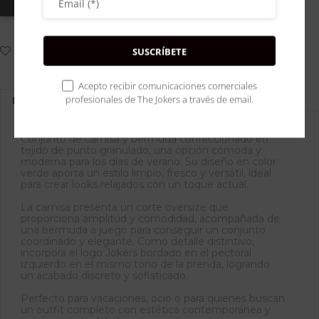
Wishlist
SUSCRÍBETE
Compare
Acepto recibir comunicaciones comerciales
profesionales de The Jokers a través de email.
Description
We will never spam you, unsubscribe anytime.
Conjunto de camisa y bermuda confeccionado en
tejido de punto granulado, una opción cómoda y
moderna para los días de verano. Su diseño en color
verde aporta un estilo limpio, fresco y versátil, ideal
para crear looks relajados con un toque actual.
La camisa presenta un corte oversize que
proporciona amplitud y comodidad, acompañada de
una bermuda a juego para conseguir un conjunto
coordinado y elegante. Como detalle distintivo,
incorpora el logo Jokers bordado en el pectoral
izquierdo en el mismo tono de la prenda, logrando
un acabado discreto y sofisticado.
Perfecto para vacaciones, ocio o para quienes buscan
un outfit completo con estética contemporánea y