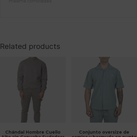
máxima comodidad.
Related products
Chándal Hombre Cuello
Conjunto oversize de
Alto sin Capucha Sudadera
camisa y bermuda en punto