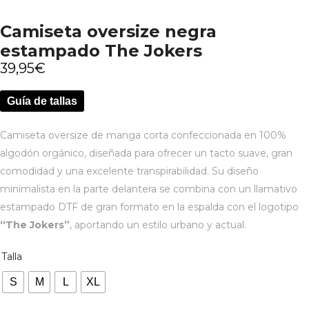
Camiseta oversize negra
estampado The Jokers
39,95
€
Guía de tallas
Camiseta oversize de manga corta confeccionada en 100%
algodón orgánico, diseñada para ofrecer un tacto suave, gran
comodidad y una excelente transpirabilidad. Su diseño
minimalista en la parte delantera se combina con un llamativo
estampado DTF de gran formato en la espalda con el logotipo
“The Jokers”
, aportando un estilo urbano y actual.
Talla
S
M
L
XL