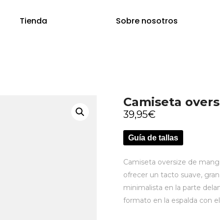
Tienda
Sobre nosotros
Camiseta overs
39,95
€
Guía de tallas
Camiseta oversize de manga
ofrecer un tacto suave, gran
minimalista en la parte del
formato en la espalda con e