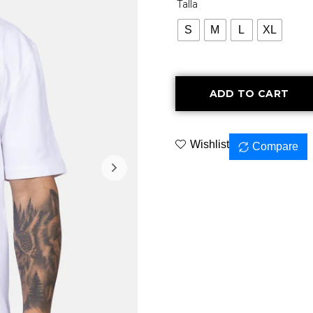
Talla
S
M
L
XL
ADD TO CART
Wishlist
Compare