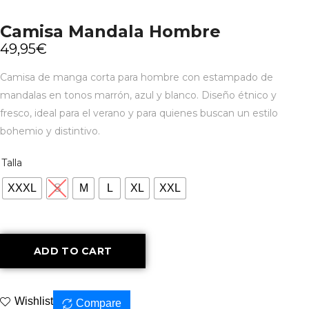
Camisa Mandala Hombre
49,95
€
Camisa de manga corta para hombre con estampado de
mandalas en tonos marrón, azul y blanco.
Diseño étnico y
fresco, ideal para el verano y para quienes buscan un estilo
bohemio y distintivo.
Talla
XXXL
S
M
L
XL
XXL
ADD TO CART
Wishlist
Compare